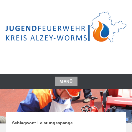
Zum
Inhalt
springen
KJF ALZEY-WORMS
MENÜ
Zum
Inhalt
springen
Schlagwort:
Leistungsspange