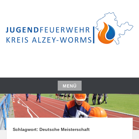
Zum
Inhalt
springen
KJF ALZEY-WORMS
MENÜ
Zum
Inhalt
springen
Schlagwort:
Deutsche Meisterschaft